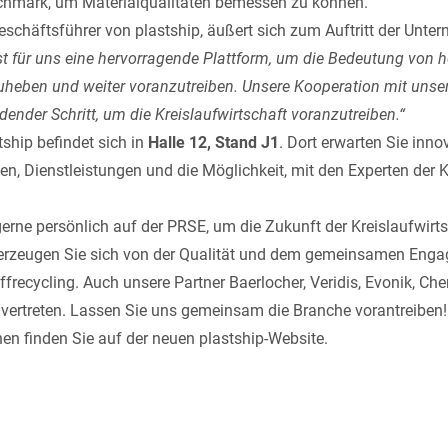
nchmark, um Materialqualitäten bemessen zu können.
eschäftsführer von plastship, äußert sich zum Auftritt der Unte
st für uns eine hervorragende Plattform, um die Bedeutung von 
uheben und weiter voranzutreiben. Unsere Kooperation mit unser
idender Schritt, um die Kreislaufwirtschaft voranzutreiben.“
ship befindet sich in
Halle 12, Stand J1
. Dort erwarten Sie inno
en, Dienstleistungen und die Möglichkeit, mit den Experten der 
erne persönlich auf der PRSE, um die Zukunft der Kreislaufwirt
erzeugen Sie sich von der Qualität und dem gemeinsamen Enga
ffrecycling. Auch unsere Partner
Baerlocher
,
Veridis
,
Evonik
,
Che
vertreten. Lassen Sie uns gemeinsam die Branche vorantreiben!
nen finden Sie auf der
neuen plastship-Website
.