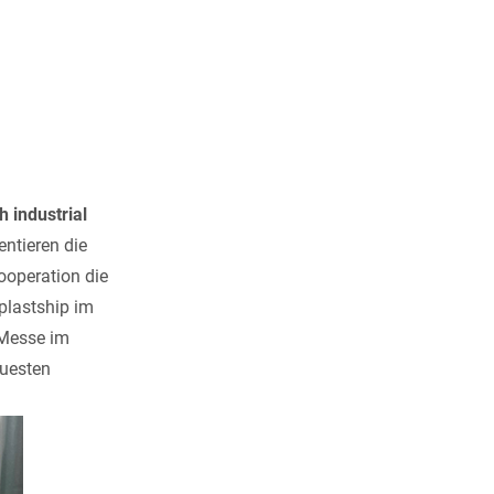
h industrial
ntieren die
Kooperation die
plastship im
 Messe im
euesten