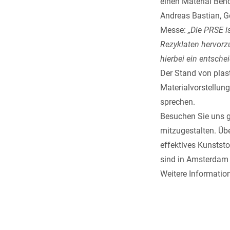
einen Material Be
Andreas Bastian, G
Messe:
„Die PRSE i
Rezyklaten hervorz
hierbei ein entsche
Der Stand von plast
Materialvorstellung
sprechen.
Besuchen Sie uns g
mitzugestalten. Üb
effektives Kunststo
sind in Amsterdam 
Weitere Informatio