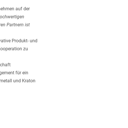
rnehmen auf der
hochwertigen
en Partnern ist
vative Produkt- und
Kooperation zu
schaft
gement für ein
metall
und
Kraton