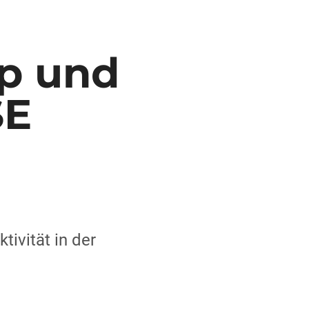
ip und
SE
tivität in der