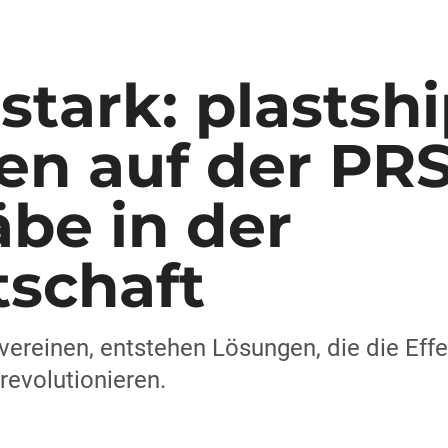
tark: plastsh
zen auf der PR
be in der
tschaft
ereinen, entstehen Lösungen, die die Effek
revolutionieren.