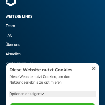
WEITERE LINKS
Team
FAQ
Über uns
Aktuelles
Kontaktformular
Diese Website nutzt Cookies
KONTAKT
Diese Website nutzt Cookies, um das
Nutzungserlebnis zu optimieren!
info@plastship.com
Optionen anzeigen
+49 6126 589 80 10
Auf der Lind 10, 65529 Waldems