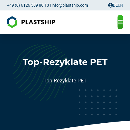
+49 (0) 6126 589 80 10
|
info@plastship.com
DE
EN
Sprachau
Top-Rezyklate PET
Top-Rezyklate PET