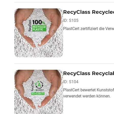
RecyClass Recycled
ID: S105
PlastCert zertifiziert die 
RecyClass Recyclabi
ID: S104
PlastCert bewertet Kunststof
verwendet werden können.