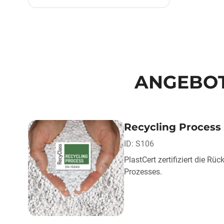
ANGEBOT
Recycling Process 
ID: S106
PlastCert zertifiziert die R
Prozesses.