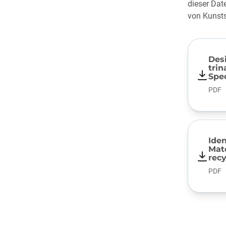
dieser Dat
von Kunsts
Desi
tri
Spe
PDF
Iden
Mate
recy
PDF