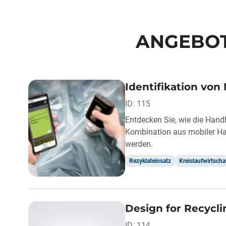
ANGEBOT
Identifikation von
ID: 115
Entdecken Sie, wie die Hand
Kombination aus mobiler Har
werden.
Rezyklateinsatz
Kreislaufwirtscha
Design for Recycli
ID: 114