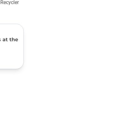
 Recycler
s at the