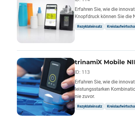
Erfahren Sie, wie die innova
Knopfdruck können Sie die N
Rezyklateinsatz
Kreislaufwirtscha
trinamiX Mobile NI
ID: 113
Erfahren Sie, wie die innova
leistungsstarken Kombinatio
nie zuvor.
Rezyklateinsatz
Kreislaufwirtscha