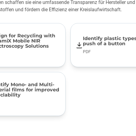
en schaffen sie eine umfassende Transparenz für Hersteller und
toffen und fördern die Effizienz einer Kreislaufwirtschaft.
gn for Recycling with
Identify plastic type
namiX Mobile NIR
push of a button
ctroscopy Solutions
PDF
tify Mono- and Multi-
rial films for improved
clability