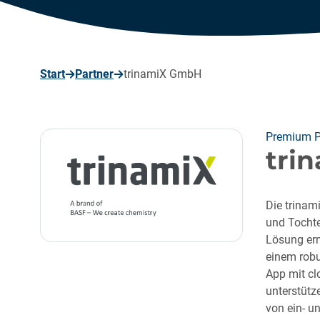
seite
Start
Partner
trinamiX GmbH
Premium P
tri
Die trinam
und Tochte
Lösung erm
einem robu
App mit cl
unterstüt
von ein- u