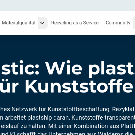
Materialqualität
Recycling as a Service
Community
astic: Wie pla
für Kunststoff
hes Netzwerk für Kunststoffbeschaffung, Rezyklat
n arbeitet plastship daran, Kunststoffe transparent,
reislauf zu halten. Mit einer Kombination aus Plat
 und KI schafft das Unternehmen aus Waldems die 