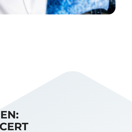
EN:
TCERT