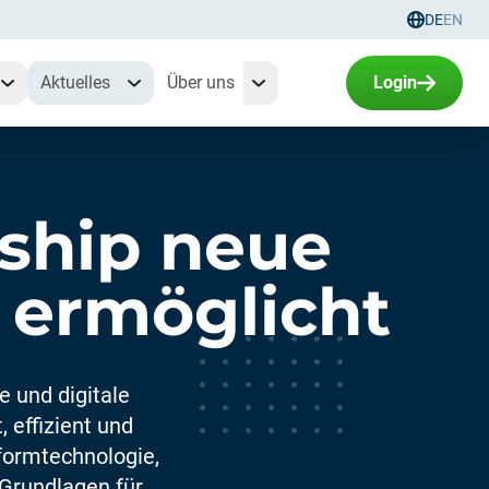
DE
EN
Sprachau
Aktuelles
Über uns
Login
stship neue
e ermöglicht
e und digitale
 effizient und
tformtechnologie,
Grundlagen für