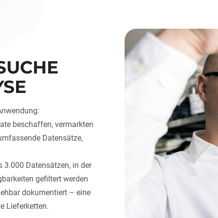
LSUCHE
YSE
 Anwendung:
ate beschaffen, vermarkten
h umfassende Datensätze,
 3.000 Datensätzen, in der
barkeiten gefiltert werden
ziehbar dokumentiert – eine
e Lieferketten.