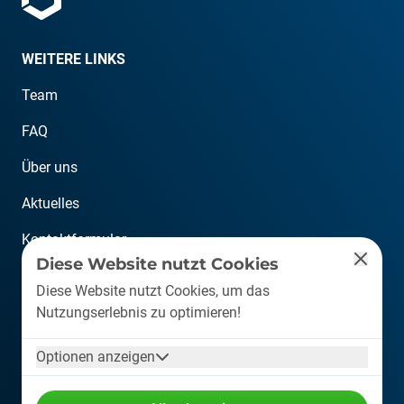
WEITERE LINKS
Team
FAQ
Über uns
Aktuelles
Kontaktformular
Diese Website nutzt Cookies
KONTAKT
Diese Website nutzt Cookies, um das
Nutzungserlebnis zu optimieren!
info@plastship.com
Optionen anzeigen
+49 6126 589 80 10
Auf der Lind 10, 65529 Waldems