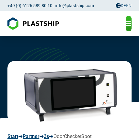
+49 (0) 6126 589 80 10
|
info@plastship.com
DE
EN
Sprachau
seite
Start
Partner
3s
OdorCheckerSpot